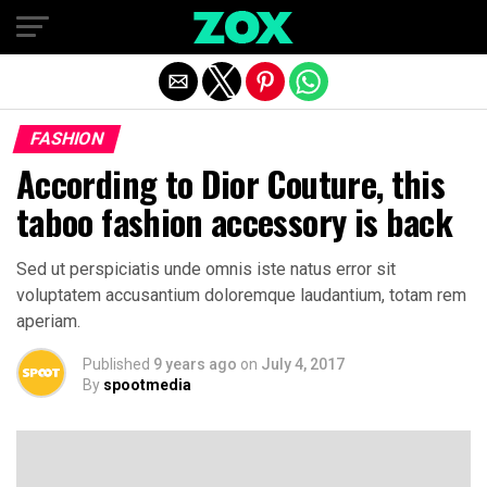
Exit mobile version
FASHION
According to Dior Couture, this
taboo fashion accessory is back
Sed ut perspiciatis unde omnis iste natus error sit
voluptatem accusantium doloremque laudantium, totam rem
aperiam.
Published
9 years ago
on
July 4, 2017
By
spootmedia