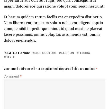
aspernatur aut odit aut fugit, sed quia consequuntur
magni dolores eos qui ratione voluptatem sequi nesciunt.
Et harum quidem rerum facilis est et expedita distinctio.
Nam libero tempore, cum soluta nobis est eligendi optio
cumque nihil impedit quo minus id quod maxime placeat
facere possimus, omnis voluptas assumenda est, omnis
dolor repellendus.
RELATED TOPICS:
DIOR COUTURE
FASHION
FEDORA
STYLE
Your email address will not be published.
Required fields are marked
*
Comment
*