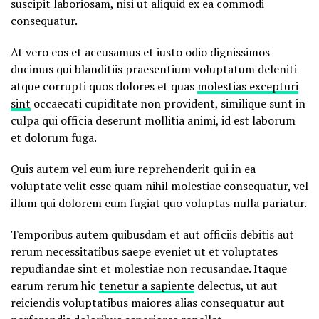
suscipit laboriosam, nisi ut aliquid ex ea commodi
consequatur.
At vero eos et accusamus et iusto odio dignissimos
ducimus qui blanditiis praesentium voluptatum deleniti
atque corrupti quos dolores et quas
molestias excepturi
sint
occaecati cupiditate non provident, similique sunt in
culpa qui officia deserunt mollitia animi, id est laborum
et dolorum fuga.
Quis autem vel eum iure reprehenderit qui in ea
voluptate velit esse quam nihil molestiae consequatur, vel
illum qui dolorem eum fugiat quo voluptas nulla pariatur.
Temporibus autem quibusdam et aut officiis debitis aut
rerum necessitatibus saepe eveniet ut et voluptates
repudiandae sint et molestiae non recusandae. Itaque
earum rerum hic
tenetur a sapiente
delectus, ut aut
reiciendis voluptatibus maiores alias consequatur aut