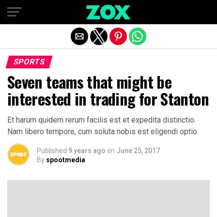
Exit mobile version
SPORTS
Seven teams that might be
interested in trading for Stanton
Et harum quidem rerum facilis est et expedita distinctio.
Nam libero tempore, cum soluta nobis est eligendi optio.
Published
9 years ago
on
June 25, 2017
By
spootmedia