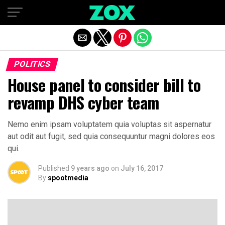
Exit mobile version
POLITICS
House panel to consider bill to
revamp DHS cyber team
Nemo enim ipsam voluptatem quia voluptas sit aspernatur
aut odit aut fugit, sed quia consequuntur magni dolores eos
qui.
Published
9 years ago
on
July 16, 2017
By
spootmedia