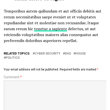
Temporibus autem quibusdam et aut officiis debitis aut
rerum necessitatibus saepe eveniet ut et voluptates
repudiandae sint et molestiae non recusandae. Itaque
earum rerum hic
tenetur a sapiente
delectus, ut aut
reiciendis voluptatibus maiores alias consequatur aut
perferendis doloribus asperiores repellat.
RELATED TOPICS:
CYBER SECURITY
DHS
HOUSE
POLITICS
Your email address will not be published.
Required fields are marked
*
Comment
*