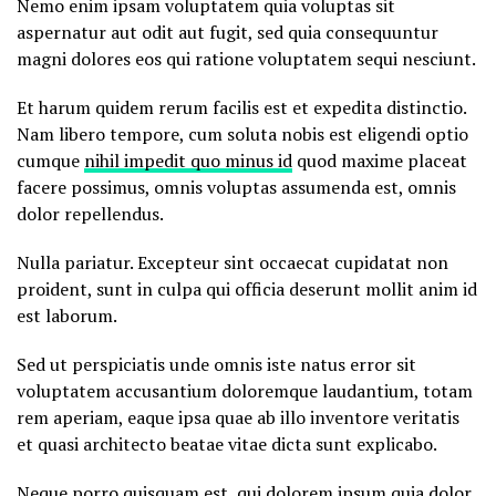
Nemo enim ipsam voluptatem quia voluptas sit
aspernatur aut odit aut fugit, sed quia consequuntur
magni dolores eos qui ratione voluptatem sequi nesciunt.
Et harum quidem rerum facilis est et expedita distinctio.
Nam libero tempore, cum soluta nobis est eligendi optio
cumque
nihil impedit quo minus id
quod maxime placeat
facere possimus, omnis voluptas assumenda est, omnis
dolor repellendus.
Nulla pariatur. Excepteur sint occaecat cupidatat non
proident, sunt in culpa qui officia deserunt mollit anim id
est laborum.
Sed ut perspiciatis unde omnis iste natus error sit
voluptatem accusantium doloremque laudantium, totam
rem aperiam, eaque ipsa quae ab illo inventore veritatis
et quasi architecto beatae vitae dicta sunt explicabo.
Neque porro quisquam est, qui dolorem ipsum quia dolor