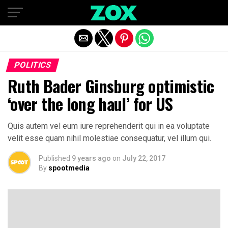
Exit mobile version
POLITICS
Ruth Bader Ginsburg optimistic
‘over the long haul’ for US
Quis autem vel eum iure reprehenderit qui in ea voluptate
velit esse quam nihil molestiae consequatur, vel illum qui.
Published
9 years ago
on
July 22, 2017
By
spootmedia